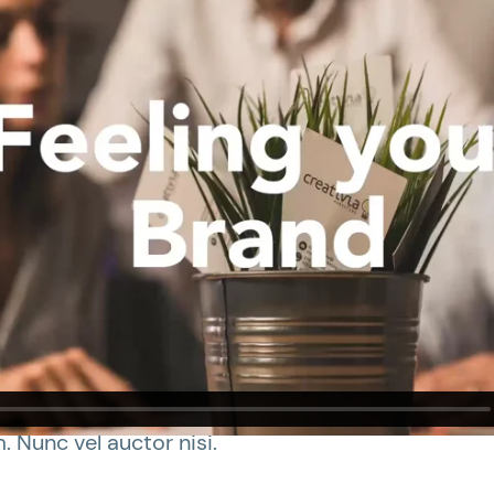
ab sunt tenetur voluptas.
maximus turpis a egestas. Mauris efficitur, ante
a varius ex, non vestibulum risus metus in eros. P
. Nunc vel auctor nisi. Pellentesque a bibendum t
 odio, id scelerisque diam fermentum sit amet.
maximus turpis a egestas. Mauris efficitur, ante
a varius ex, non vestibulum risus metus in eros. P
. Nunc vel auctor nisi.
maximus turpis a egestas. Mauris efficitur, ante
a varius ex, non vestibulum risus metus in eros. P
. Nunc vel auctor nisi.