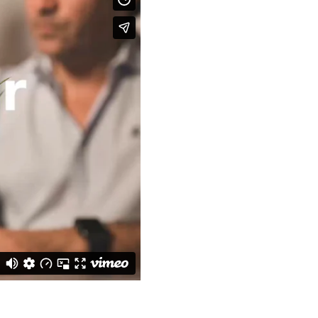
 non bibendum
roin eu urna vitae
ortor. Sed
 non bibendum
roin eu urna vitae
 non bibendum
roin eu urna vitae