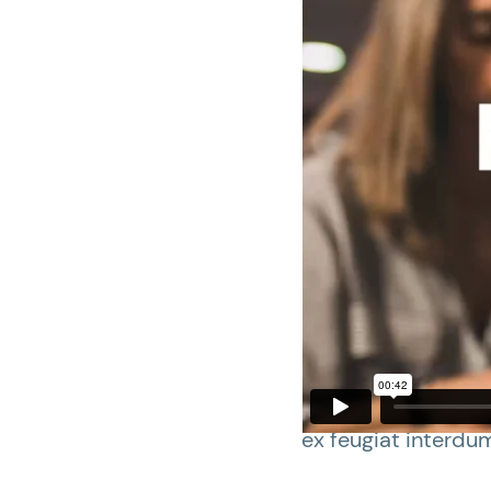
Voluptatum 
Nulla consectetur 
eleifend, diam mass
ex feugiat interdum
scelerisque auctor
Nulla consectetur 
eleifend, diam mass
ex feugiat interdum
Nulla consectetur 
eleifend, diam mass
ex feugiat interdum