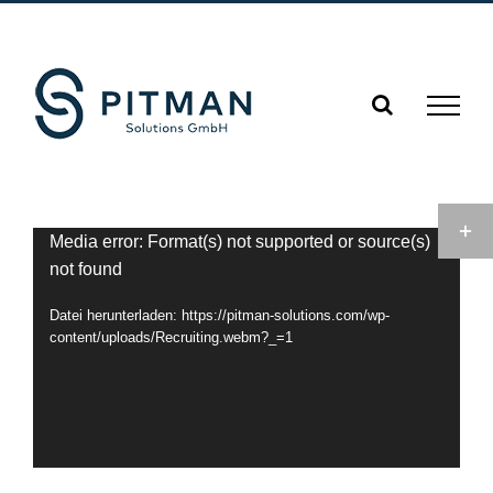
Zum
E-
Telefon
LinkedIn
Mail
Inhalt
springen
Toggl
Video-
Media error: Format(s) not supported or source(s)
Slidi
not found
Player
Bar
Datei herunterladen: https://pitman-solutions.com/wp-
Area
content/uploads/Recruiting.webm?_=1