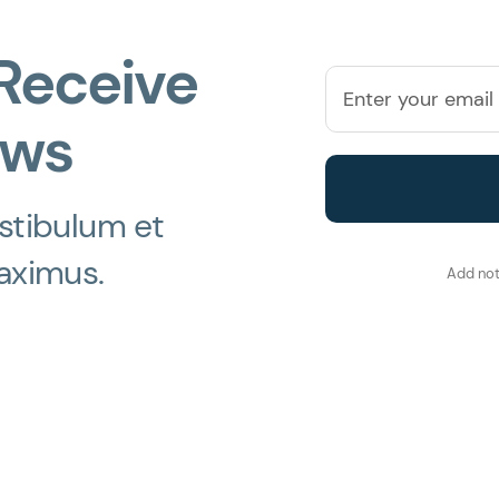
Receive
ews
stibulum et
aximus.
Add not