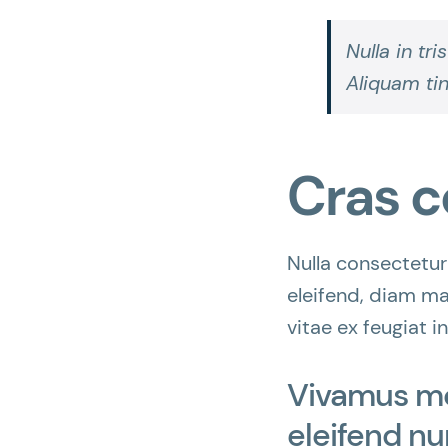
Nulla in tr
Aliquam tin
Cras c
Nulla consectetur
eleifend, diam ma
vitae ex feugiat i
Vivamus mol
eleifend nu