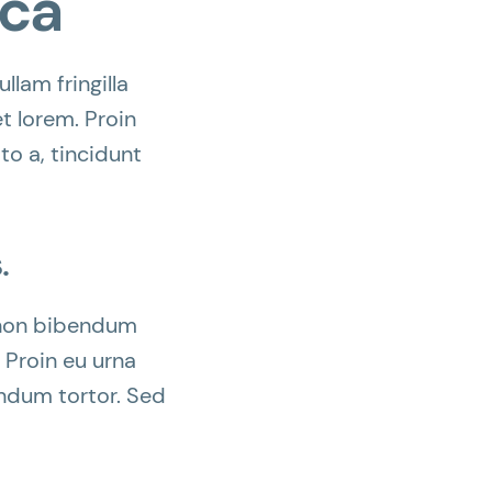
eca
llam fringilla
et lorem. Proin
to a, tincidunt
.
e non bibendum
 Proin eu urna
endum tortor. Sed