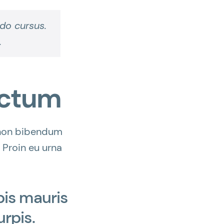
odo cursus.
.
dictum
e non bibendum
 Proin eu urna
pis mauris
urpis.