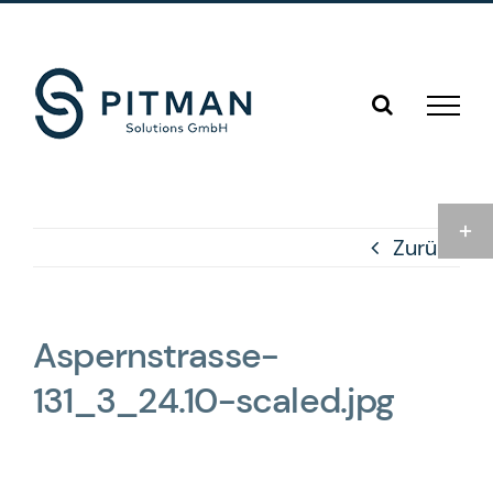
Zum
E-
Telefon
LinkedIn
Mail
Inhalt
springen
Toggl
Zurück
Slidi
Bar
Area
Aspernstrasse-
131_3_24.10-scaled.jpg