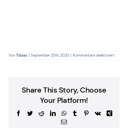
für
Von
Tobias
|
September 25th, 2020
|
Kommentare deaktiviert
Asperns
131_3_2
scaled.j
Share This Story, Choose
Your Platform!
Facebook
Twitter
Reddit
LinkedIn
WhatsApp
Tumblr
Pinterest
Vk
Xing
E-
Mail