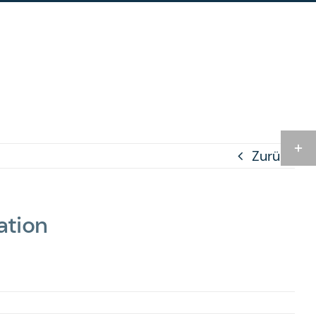
Toggl
Zurück
Slidi
Bar
Area
ation