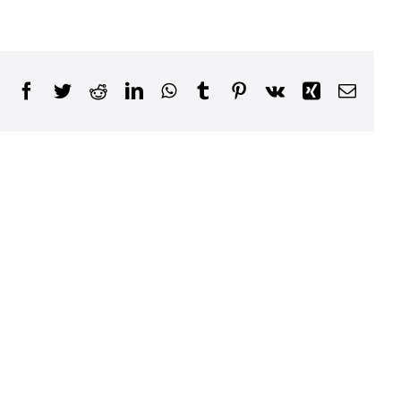
Facebook
Twitter
Reddit
LinkedIn
WhatsApp
Tumblr
Pinterest
Vk
Xing
E-
Mail