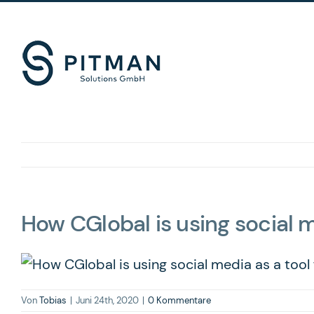
Zum
E-
Telefon
LinkedIn
Mail
Inhalt
springen
How CGlobal is using social m
Von
Tobias
|
Juni 24th, 2020
|
0 Kommentare