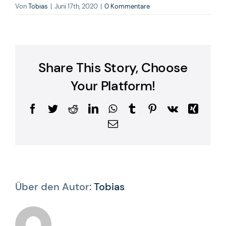
Von
Tobias
|
Juni 17th, 2020
|
0 Kommentare
Share This Story, Choose
Your Platform!
Facebook
Twitter
Reddit
LinkedIn
WhatsApp
Tumblr
Pinterest
Vk
Xing
E-
Mail
Über den Autor:
Tobias