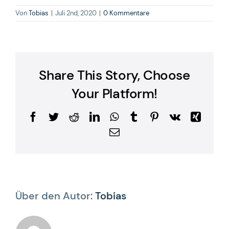
Von
Tobias
|
Juli 2nd, 2020
|
0 Kommentare
Share This Story, Choose
Your Platform!
Facebook
Twitter
Reddit
LinkedIn
WhatsApp
Tumblr
Pinterest
Vk
Xing
E-
Mail
Über den Autor:
Tobias